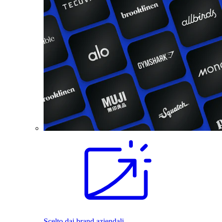
Scelto dai brand aziendali