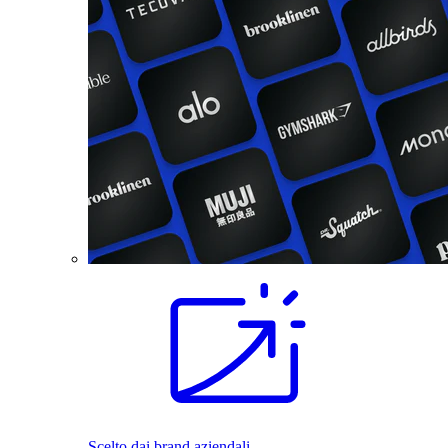
Scelto dai brand aziendali