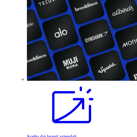
Scelto dai brand aziendali