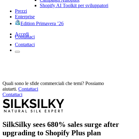
Shopify AI Toolkit per sviluppatori
Prezzi
Enterprise
Edition Primavera ’26
Accedi
Contattaci
Contattaci
Quali sono le sfide commerciali che temi? Possiamo
aiutarti.
Contattaci
Contattaci
SilkSilky sees 680% sales surge after
upgrading to Shopify Plus plan