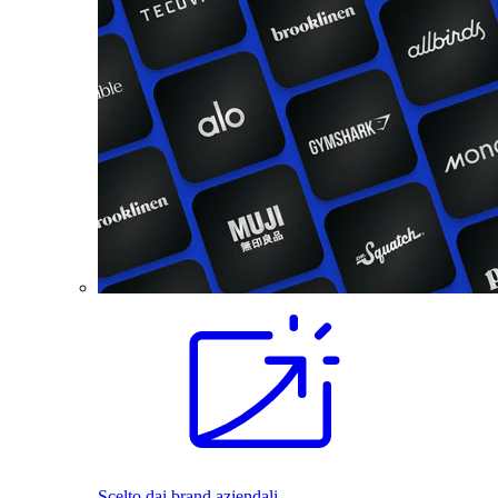
Scelto dai brand aziendali