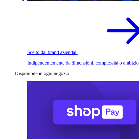
Scelto dai brand aziendali
Indipendentemente da dimensioni, complessità o ambizio
Disponibile in ogni negozio