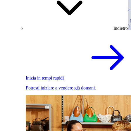
Indietro
Inizia in tempi rapidi
Potresti iniziare a vendere già domani.