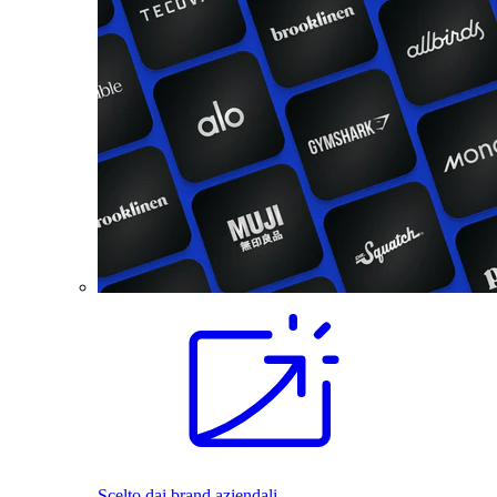
Scelto dai brand aziendali