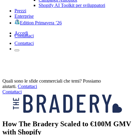
Shopify AI Toolkit per sviluppatori
Prezzi
Enterprise
Edition Primavera ’26
Accedi
Contattaci
Contattaci
Quali sono le sfide commerciali che temi? Possiamo
aiutarti.
Contattaci
Contattaci
How The Bradery Scaled to €100M GMV
with Shopify