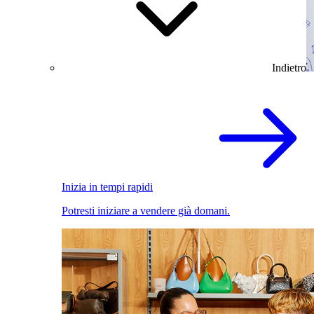
Indietro
Inizia in tempi rapidi
Potresti iniziare a vendere già domani.