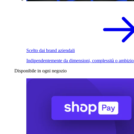
Scelto dai brand aziendali
Indipendentemente da dimensioni, complessità o ambizio
Disponibile in ogni negozio