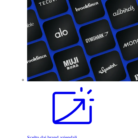
Scelto dai brand aziendali