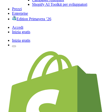
Shopify AI Toolkit per sviluppatori
Prezzi
Enterprise
Edition Primavera ’26
Accedi
Inizia gratis
Inizia gratis