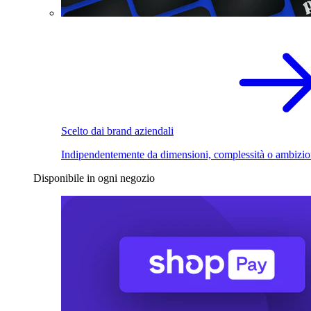
Scelto dai brand aziendali
Indipendentemente da dimensioni, complessità o ambizio
Disponibile in ogni negozio