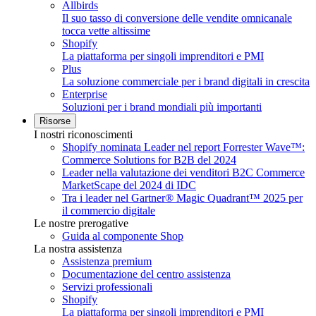
Allbirds
Il suo tasso di conversione delle vendite omnicanale
tocca vette altissime
Shopify
La piattaforma per singoli imprenditori e PMI
Plus
La soluzione commerciale per i brand digitali in crescita
Enterprise
Soluzioni per i brand mondiali più importanti
Risorse
I nostri riconoscimenti
Shopify nominata Leader nel report Forrester Wave™:
Commerce Solutions for B2B del 2024
Leader nella valutazione dei venditori B2C Commerce
MarketScape del 2024 di IDC
Tra i leader nel Gartner® Magic Quadrant™ 2025 per
il commercio digitale
Le nostre prerogative
Guida al componente Shop
La nostra assistenza
Assistenza premium
Documentazione del centro assistenza
Servizi professionali
Shopify
La piattaforma per singoli imprenditori e PMI