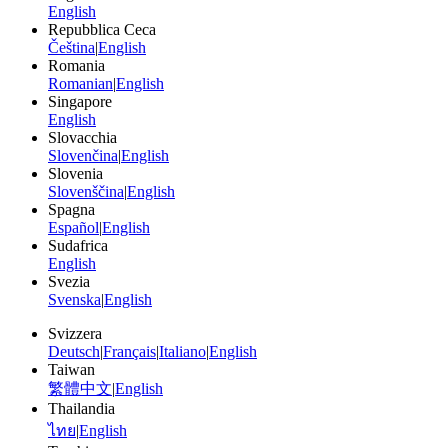
English
Repubblica Ceca
Čeština
|
English
Romania
Romanian
|
English
Singapore
English
Slovacchia
Slovenčina
|
English
Slovenia
Slovenščina
|
English
Spagna
Español
|
English
Sudafrica
English
Svezia
Svenska
|
English
Svizzera
Deutsch
|
Français
|
Italiano
|
English
Taiwan
繁體中文
|
English
Thailandia
ไทย
|
English