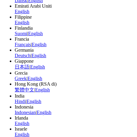
Dansk
|
English
Emirati Arabi Uniti
English
Filippine
English
Finlandia
Suomi
|
English
Francia
Français
|
English
Germania
Deutsch
|
English
Giappone
日本語
|
English
Grecia
Greek
|
English
Hong Kong (RSA di)
繁體中文
|
English
India
Hindi
|
English
Indonesia
Indonesian
|
English
Irlanda
English
Israele
English