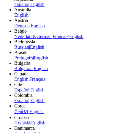
Español
|
English
Australia
English
Austria
Deutsch
|
English
Belgio
Nederlands
|
German
|
Français
|
English
Bielorussia
Russian
|
English
Brasile
Português
|
English
Bulgaria
Bulgarian
|
English
Canada
English
|
Français
Cile
Español
|
English
Colombia
Español
|
English
Corea
한국어
|
English
Croazia
Hrvatski
|
English
Danimarca