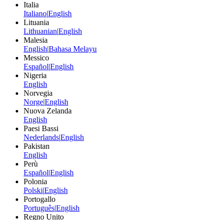
Italia
Italiano
|
English
Lituania
Lithuanian
|
English
Malesia
English
|
Bahasa Melayu
Messico
Español
|
English
Nigeria
English
Norvegia
Norge
|
English
Nuova Zelanda
English
Paesi Bassi
Nederlands
|
English
Pakistan
English
Perù
Español
|
English
Polonia
Polski
|
English
Portogallo
Português
|
English
Regno Unito