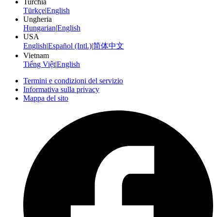
Turchia
Türkçe
|
English
Ungheria
Hungarian
|
English
USA
English
|
Español (Intl.)
|
简体中文
Vietnam
Tiếng Việt
|
English
Termini e condizioni del servizio
Informativa sulla privacy
Mappa del sito