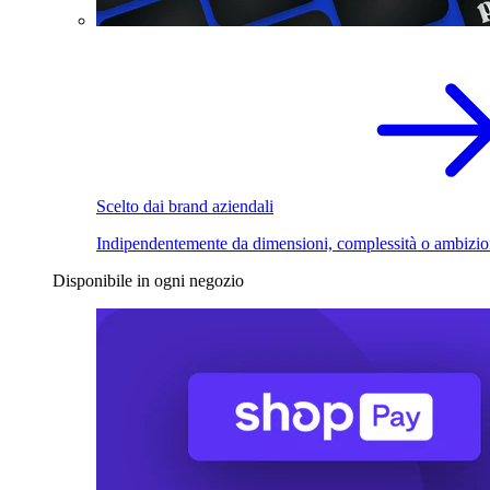
Scelto dai brand aziendali
Indipendentemente da dimensioni, complessità o ambizio
Disponibile in ogni negozio