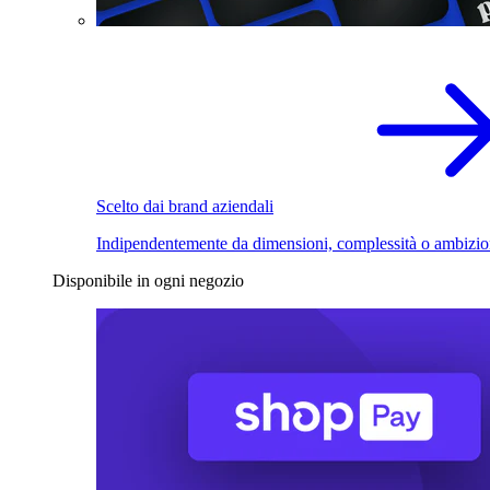
Scelto dai brand aziendali
Indipendentemente da dimensioni, complessità o ambizio
Disponibile in ogni negozio