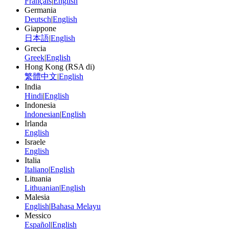
Français
|
English
Germania
Deutsch
|
English
Giappone
日本語
|
English
Grecia
Greek
|
English
Hong Kong (RSA di)
繁體中文
|
English
India
Hindi
|
English
Indonesia
Indonesian
|
English
Irlanda
English
Israele
English
Italia
Italiano
|
English
Lituania
Lithuanian
|
English
Malesia
English
|
Bahasa Melayu
Messico
Español
|
English