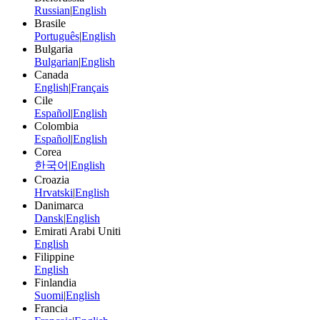
Russian
|
English
Brasile
Português
|
English
Bulgaria
Bulgarian
|
English
Canada
English
|
Français
Cile
Español
|
English
Colombia
Español
|
English
Corea
한국어
|
English
Croazia
Hrvatski
|
English
Danimarca
Dansk
|
English
Emirati Arabi Uniti
English
Filippine
English
Finlandia
Suomi
|
English
Francia