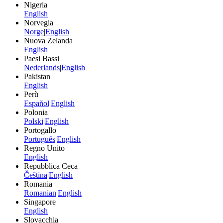
Nigeria
English
Norvegia
Norge
|
English
Nuova Zelanda
English
Paesi Bassi
Nederlands
|
English
Pakistan
English
Perù
Español
|
English
Polonia
Polski
|
English
Portogallo
Português
|
English
Regno Unito
English
Repubblica Ceca
Čeština
|
English
Romania
Romanian
|
English
Singapore
English
Slovacchia