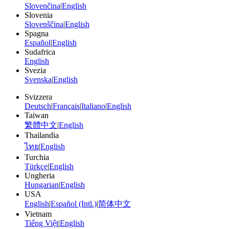
Slovenčina
|
English
Slovenia
Slovenščina
|
English
Spagna
Español
|
English
Sudafrica
English
Svezia
Svenska
|
English
Svizzera
Deutsch
|
Français
|
Italiano
|
English
Taiwan
繁體中文
|
English
Thailandia
ไทย
|
English
Turchia
Türkçe
|
English
Ungheria
Hungarian
|
English
USA
English
|
Español (Intl.)
|
简体中文
Vietnam
Tiếng Việt
|
English