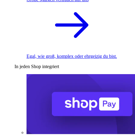
Egal, wie groß, komplex oder ehrgeizig du bist.
In jeden Shop integriert