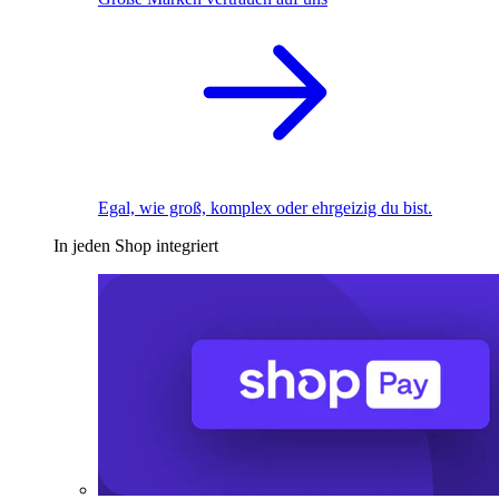
Egal, wie groß, komplex oder ehrgeizig du bist.
In jeden Shop integriert