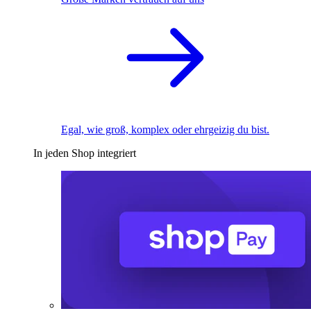
Egal, wie groß, komplex oder ehrgeizig du bist.
In jeden Shop integriert