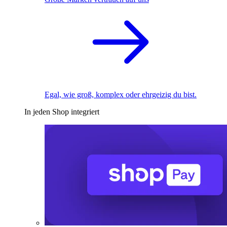
Egal, wie groß, komplex oder ehrgeizig du bist.
In jeden Shop integriert