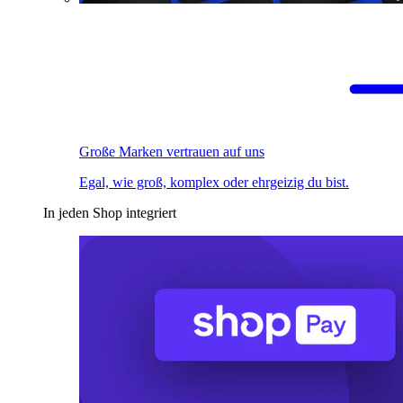
Große Marken vertrauen auf uns
Egal, wie groß, komplex oder ehrgeizig du bist.
In jeden Shop integriert