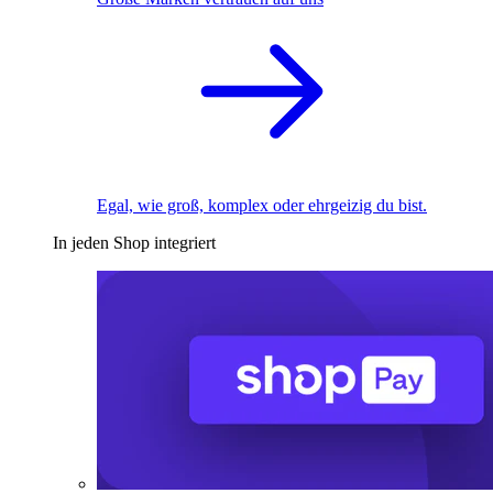
Egal, wie groß, komplex oder ehrgeizig du bist.
In jeden Shop integriert