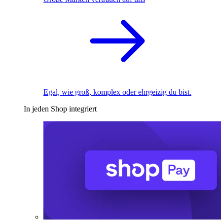
Egal, wie groß, komplex oder ehrgeizig du bist.
In jeden Shop integriert