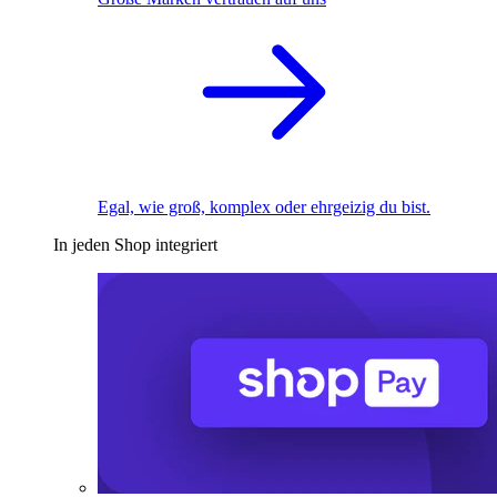
Egal, wie groß, komplex oder ehrgeizig du bist.
In jeden Shop integriert