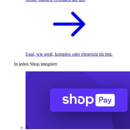
Egal, wie groß, komplex oder ehrgeizig du bist.
In jeden Shop integriert