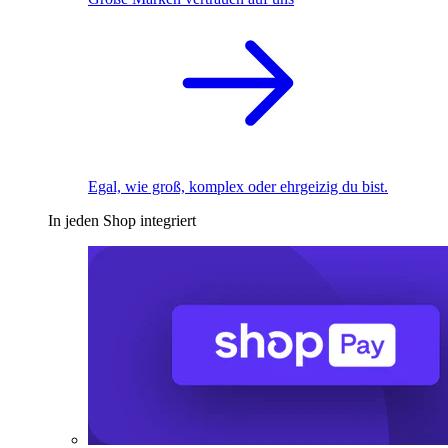
Egal, wie groß, komplex oder ehrgeizig du bist.
In jeden Shop integriert