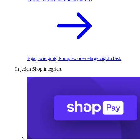
Egal, wie groß, komplex oder ehrgeizig du bist.
In jeden Shop integriert