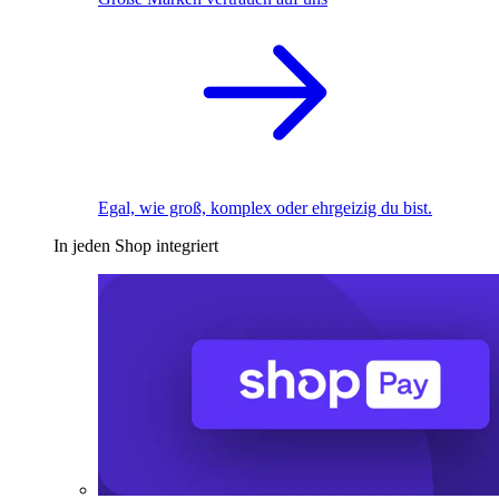
Egal, wie groß, komplex oder ehrgeizig du bist.
In jeden Shop integriert