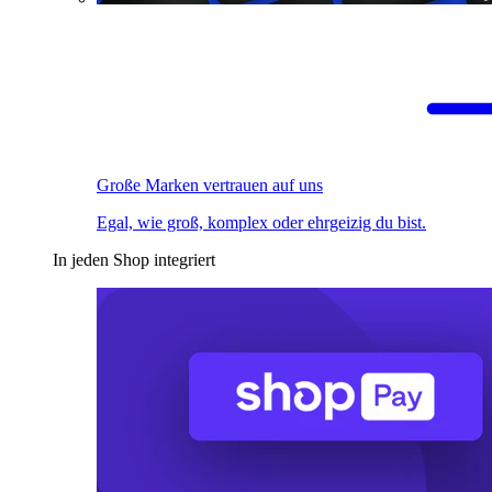
Große Marken vertrauen auf uns
Egal, wie groß, komplex oder ehrgeizig du bist.
In jeden Shop integriert