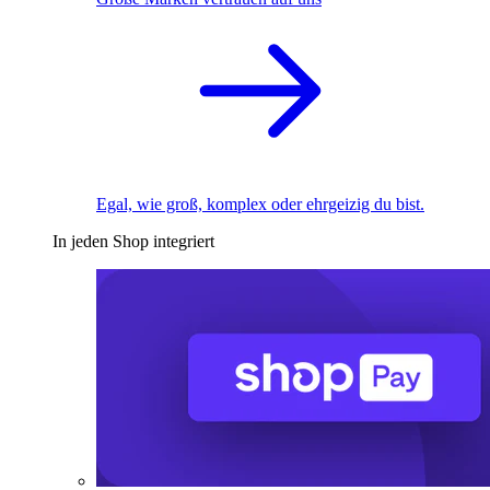
Egal, wie groß, komplex oder ehrgeizig du bist.
In jeden Shop integriert