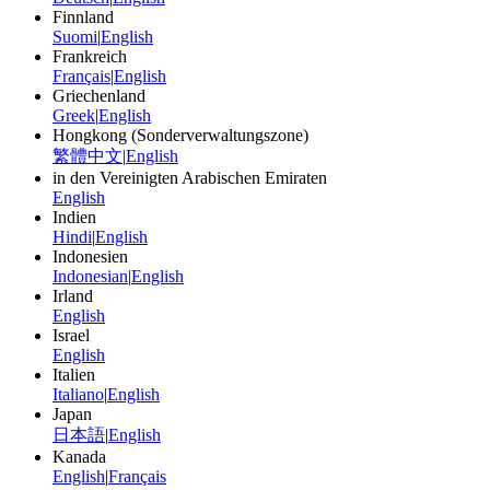
Finnland
Suomi
|
English
Frankreich
Français
|
English
Griechenland
Greek
|
English
Hongkong (Sonderverwaltungszone)
繁體中文
|
English
in den Vereinigten Arabischen Emiraten
English
Indien
Hindi
|
English
Indonesien
Indonesian
|
English
Irland
English
Israel
English
Italien
Italiano
|
English
Japan
日本語
|
English
Kanada
English
|
Français