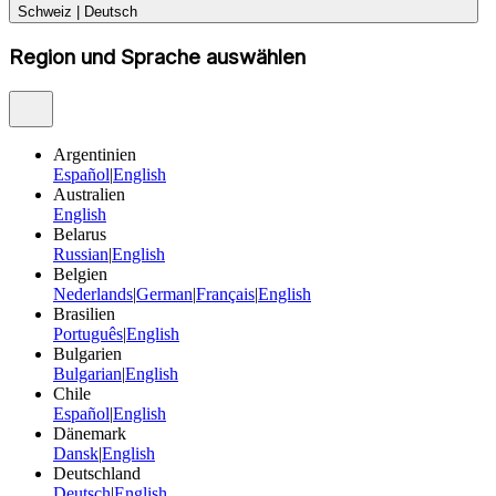
Schweiz
|
Deutsch
Region und Sprache auswählen
Argentinien
Español
|
English
Australien
English
Belarus
Russian
|
English
Belgien
Nederlands
|
German
|
Français
|
English
Brasilien
Português
|
English
Bulgarien
Bulgarian
|
English
Chile
Español
|
English
Dänemark
Dansk
|
English
Deutschland
Deutsch
|
English