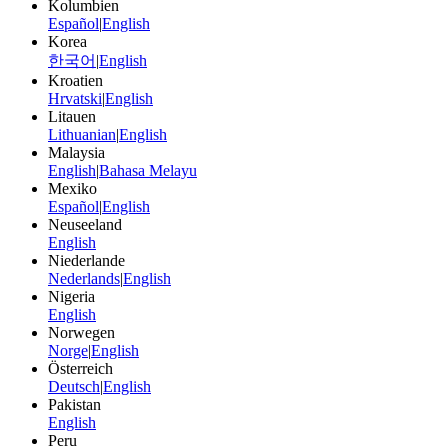
Kolumbien
Español
|
English
Korea
한국어
|
English
Kroatien
Hrvatski
|
English
Litauen
Lithuanian
|
English
Malaysia
English
|
Bahasa Melayu
Mexiko
Español
|
English
Neuseeland
English
Niederlande
Nederlands
|
English
Nigeria
English
Norwegen
Norge
|
English
Österreich
Deutsch
|
English
Pakistan
English
Peru