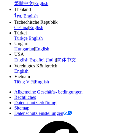
繁體中文
|
English
Thailand
ไทย
|
English
Tschechische Republik
Čeština
|
English
Türkei
Türkçe
|
English
Ungarn
Hungarian
|
English
USA
English
|
Español (Intl.)
|
简体中文
Vereinigtes Königreich
English
Vietnam
Tiếng Việt
|
English
Allgemeine Geschäfts- bedingungen
Rechtliches
Datenschutz erklärung
Sitemap
Datenschutz einstellungen