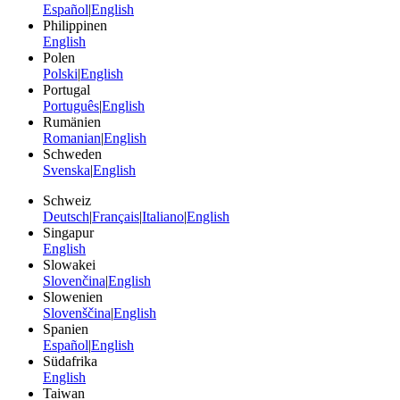
Español
|
English
Philippinen
English
Polen
Polski
|
English
Portugal
Português
|
English
Rumänien
Romanian
|
English
Schweden
Svenska
|
English
Schweiz
Deutsch
|
Français
|
Italiano
|
English
Singapur
English
Slowakei
Slovenčina
|
English
Slowenien
Slovenščina
|
English
Spanien
Español
|
English
Südafrika
English
Taiwan