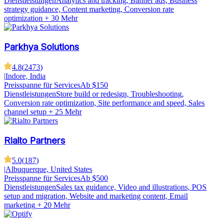
Dienstleistungen
Analytics and tracking, Banner ads, Business
strategy guidance, Content marketing, Conversion rate
optimization
+ 30 Mehr
Parkhya Solutions
4.8
(
2473
)
|
Indore, India
Preisspanne für Services
Ab $150
Dienstleistungen
Store build or redesign, Troubleshooting,
Conversion rate optimization, Site performance and speed, Sales
channel setup
+ 25 Mehr
Rialto Partners
5.0
(
187
)
|
Albuquerque, United States
Preisspanne für Services
Ab $500
Dienstleistungen
Sales tax guidance, Video and illustrations, POS
setup and migration, Website and marketing content, Email
marketing
+ 20 Mehr