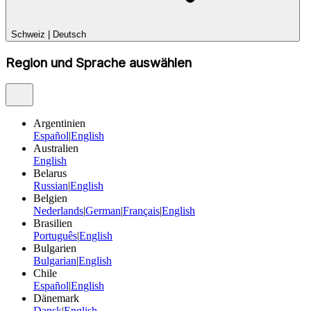
Schweiz
|
Deutsch
Region und Sprache auswählen
Argentinien
Español
|
English
Australien
English
Belarus
Russian
|
English
Belgien
Nederlands
|
German
|
Français
|
English
Brasilien
Português
|
English
Bulgarien
Bulgarian
|
English
Chile
Español
|
English
Dänemark
Dansk
|
English