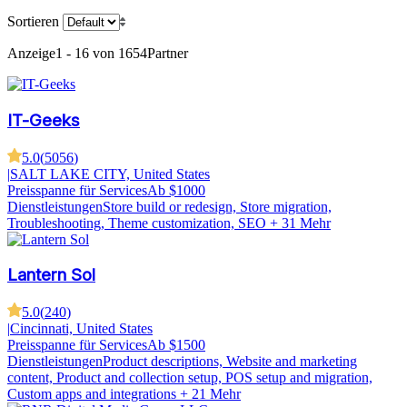
Sortieren
Anzeige
1 - 16 von 1654
Partner
IT-Geeks
5.0
(
5056
)
|
SALT LAKE CITY, United States
Preisspanne für Services
Ab $1000
Dienstleistungen
Store build or redesign, Store migration,
Troubleshooting, Theme customization, SEO
+ 31 Mehr
Lantern Sol
5.0
(
240
)
|
Cincinnati, United States
Preisspanne für Services
Ab $1500
Dienstleistungen
Product descriptions, Website and marketing
content, Product and collection setup, POS setup and migration,
Custom apps and integrations
+ 21 Mehr