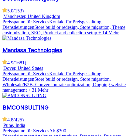
5.0
(
153
)
|
Manchester, United Kingdom
Preisspanne für Services
Kontakt für Preisgestaltung
Dienstleistungen
Store build or redesign, Store migration, Theme
customization, SEO, Product and collection setup
+ 14 Mehr
Mandasa Technologies
4.9
(
1681
)
|
Dover, United States
Preisspanne für Services
Kontakt für Preisgestaltung
Dienstleistungen
Store build or redesign, Store migration,
Wholesale/B2B, Conversion rate optimization, Ongoing website
management
+ 31 Mehr
BMCONSULTING
4.8
(
425
)
|
Pune, India
Preisspanne für Services
Ab $300