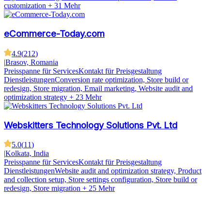
customization
+ 31 Mehr
eCommerce-Today.com
4.9
(
212
)
|
Brasov, Romania
Preisspanne für Services
Kontakt für Preisgestaltung
Dienstleistungen
Conversion rate optimization, Store build or
redesign, Store migration, Email marketing, Website audit and
optimization strategy
+ 23 Mehr
Webskitters Technology Solutions Pvt. Ltd
5.0
(
11
)
|
Kolkata, India
Preisspanne für Services
Kontakt für Preisgestaltung
Dienstleistungen
Website audit and optimization strategy, Product
and collection setup, Store settings configuration, Store build or
redesign, Store migration
+ 25 Mehr