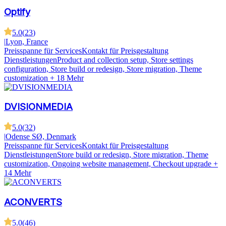
Optify
5.0
(
23
)
|
Lyon, France
Preisspanne für Services
Kontakt für Preisgestaltung
Dienstleistungen
Product and collection setup, Store settings
configuration, Store build or redesign, Store migration, Theme
customization
+ 18 Mehr
DVISIONMEDIA
5.0
(
32
)
|
Odense SØ, Denmark
Preisspanne für Services
Kontakt für Preisgestaltung
Dienstleistungen
Store build or redesign, Store migration, Theme
customization, Ongoing website management, Checkout upgrade
+
14 Mehr
ACONVERTS
5.0
(
46
)