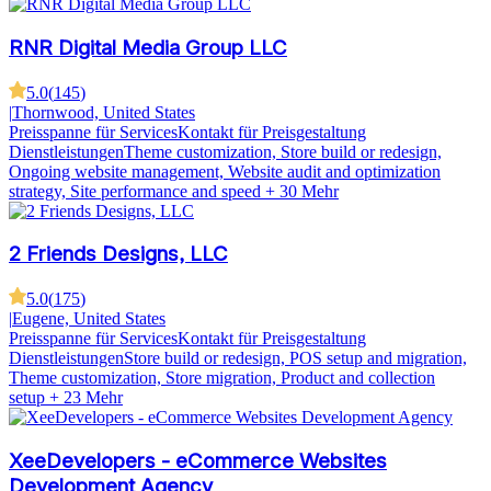
RNR Digital Media Group LLC
5.0
(
145
)
|
Thornwood, United States
Preisspanne für Services
Kontakt für Preisgestaltung
Dienstleistungen
Theme customization, Store build or redesign,
Ongoing website management, Website audit and optimization
strategy, Site performance and speed
+ 30 Mehr
2 Friends Designs, LLC
5.0
(
175
)
|
Eugene, United States
Preisspanne für Services
Kontakt für Preisgestaltung
Dienstleistungen
Store build or redesign, POS setup and migration,
Theme customization, Store migration, Product and collection
setup
+ 23 Mehr
XeeDevelopers - eCommerce Websites
Development Agency