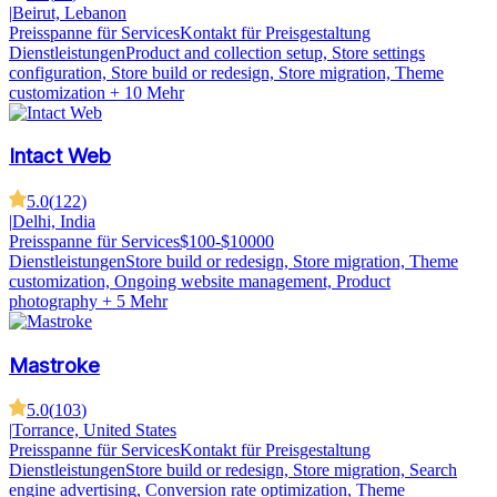
|
Beirut, Lebanon
Preisspanne für Services
Kontakt für Preisgestaltung
Dienstleistungen
Product and collection setup, Store settings
configuration, Store build or redesign, Store migration, Theme
customization
+ 10 Mehr
Intact Web
5.0
(
122
)
|
Delhi, India
Preisspanne für Services
$100-$10000
Dienstleistungen
Store build or redesign, Store migration, Theme
customization, Ongoing website management, Product
photography
+ 5 Mehr
Mastroke
5.0
(
103
)
|
Torrance, United States
Preisspanne für Services
Kontakt für Preisgestaltung
Dienstleistungen
Store build or redesign, Store migration, Search
engine advertising, Conversion rate optimization, Theme