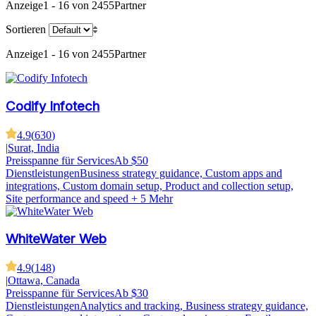
Anzeige
1 - 16 von 2455
Partner
Sortieren
Anzeige
1 - 16 von 2455
Partner
Codify Infotech
4.9
(
630
)
|
Surat, India
Preisspanne für Services
Ab $50
Dienstleistungen
Business strategy guidance, Custom apps and
integrations, Custom domain setup, Product and collection setup,
Site performance and speed
+ 5 Mehr
WhiteWater Web
4.9
(
148
)
|
Ottawa, Canada
Preisspanne für Services
Ab $30
Dienstleistungen
Analytics and tracking, Business strategy guidance,