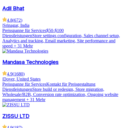
Adil Bhat
4.8
(
672
)
|
Srinagar, India
Preisspanne für Services
$50-$100
Dienstleistungen
Store settings configuration, Sales channel setup,
Analytics and tracking, Email marketing, Site performance and
speed
+ 31 Mehr
Mandasa Technologies
4.9
(
1680
)
|
Dover, United States
Preisspanne für Services
Kontakt für Preisgestaltung
Dienstleistungen
Store build or redesign, Store migration,
Wholesale/B2B, Conversion rate optimization, Ongoing website
management
+ 31 Mehr
ZISSU LTD
4.9
(
187
)