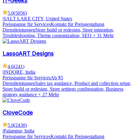
IT-Geeks
5.0
(
5056
)
|
SALT LAKE CITY, United States
Preisspanne für Services
Kontakt für Preisgestaltung
Dienstleistungen
Store build or redesign, Store migration,
Troubleshooting, Theme customization, SEO
+ 31 Mehr
LassoART Designs
4.6
(
241
)
|
INDORE, India
Preisspanne für Services
Ab $5
Dienstleistungen
Sales tax guidance, Product and collection setup,
Store build or redesign, Store settings configuration, Business
strategy guidance
+ 27 Mehr
CloveCode
5.0
(
2430
)
|
Palampur, India
Preisspanne für Services
Kontakt für Preisgestaltung