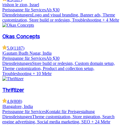
|
rishon le zion, Israel
Preisspanne für Services
Ab $30
Dienstleistungen
Logo and visual branding, Banner ads, Theme
customization, Store build or redesign, Troubleshooting
+ 4 Mehr
Okas Concepts
5.0
(
1187
)
|
Gautam Budh Nagar, India
Preisspanne für Services
Ab $30
Dienstleistungen
Store build or redesign, Custom domain setup,
Theme customization, Product and collection setup,
Troubleshooting
+ 10 Mehr
Thriftizer
4.8
(
808
)
|
Bangalore, India
Preisspanne für Services
Kontakt für Preisgestaltung
Dienstleistungen
Theme customization, Store migration, Search
engine advertising, Social media marketing, SEO
+ 24 Mehr