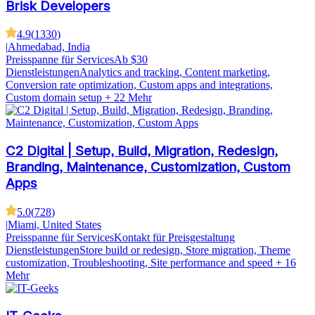
Brisk Developers
4.9
(
1330
)
|
Ahmedabad, India
Preisspanne für Services
Ab $30
Dienstleistungen
Analytics and tracking, Content marketing,
Conversion rate optimization, Custom apps and integrations,
Custom domain setup
+ 22 Mehr
C2 Digital | Setup, Build, Migration, Redesign,
Branding, Maintenance, Customization, Custom
Apps
5.0
(
728
)
|
Miami, United States
Preisspanne für Services
Kontakt für Preisgestaltung
Dienstleistungen
Store build or redesign, Store migration, Theme
customization, Troubleshooting, Site performance and speed
+ 16
Mehr