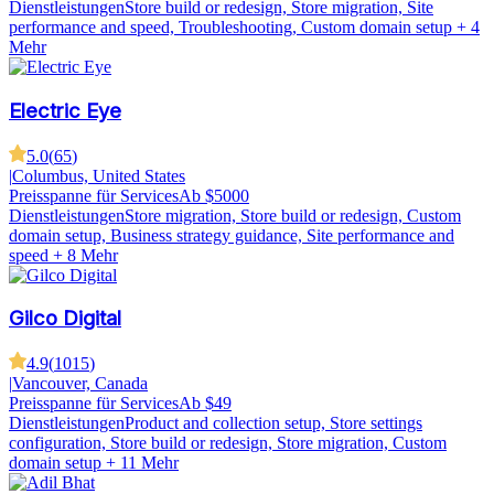
Dienstleistungen
Store build or redesign, Store migration, Site
performance and speed, Troubleshooting, Custom domain setup
+ 4
Mehr
Electric Eye
5.0
(
65
)
|
Columbus, United States
Preisspanne für Services
Ab $5000
Dienstleistungen
Store migration, Store build or redesign, Custom
domain setup, Business strategy guidance, Site performance and
speed
+ 8 Mehr
Gilco Digital
4.9
(
1015
)
|
Vancouver, Canada
Preisspanne für Services
Ab $49
Dienstleistungen
Product and collection setup, Store settings
configuration, Store build or redesign, Store migration, Custom
domain setup
+ 11 Mehr