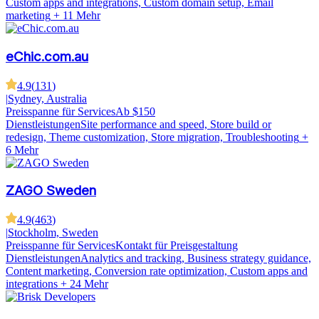
Custom apps and integrations, Custom domain setup, Email
marketing
+ 11 Mehr
eChic.com.au
4.9
(
131
)
|
Sydney, Australia
Preisspanne für Services
Ab $150
Dienstleistungen
Site performance and speed, Store build or
redesign, Theme customization, Store migration, Troubleshooting
+
6 Mehr
ZAGO Sweden
4.9
(
463
)
|
Stockholm, Sweden
Preisspanne für Services
Kontakt für Preisgestaltung
Dienstleistungen
Analytics and tracking, Business strategy guidance,
Content marketing, Conversion rate optimization, Custom apps and
integrations
+ 24 Mehr