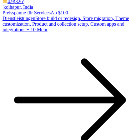
4.9
(
326
)
|
kolhapur, India
Preisspanne für Services
Ab $100
Dienstleistungen
Store build or redesign, Store migration, Theme
customization, Product and collection setup, Custom apps and
integrations
+ 10 Mehr