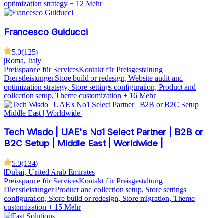
optimization strategy
+ 12 Mehr
Francesco Guiducci
5.0
(
125
)
|
Roma, Italy
Preisspanne für Services
Kontakt für Preisgestaltung
Dienstleistungen
Store build or redesign, Website audit and
optimization strategy, Store settings configuration, Product and
collection setup, Theme customization
+ 16 Mehr
Tech Wisdo | UAE's No1 Select Partner | B2B or
B2C Setup | Middle East | Worldwide |
5.0
(
134
)
|
Dubai, United Arab Emirates
Preisspanne für Services
Kontakt für Preisgestaltung
Dienstleistungen
Product and collection setup, Store settings
configuration, Store build or redesign, Store migration, Theme
customization
+ 15 Mehr