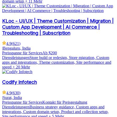
domain setup
+ 11 Mehr
KLoc - UI/UX | Theme Customization | Migration |
Custom App Development | AI Commerce |
Troubleshooting | Subscription
4.9
(
621
)
|
Bengaluru, India
Preisspanne für Services
Ab $200
Dienstleistungen
Store build or redesign, Store migration, Custom
apps and integrations, Theme customization, Site performance and
speed
+ 20 Mehr
Codify Infotech
4.9
(
630
)
|
Surat, India
Preisspanne für Services
Kontakt für Preisgestaltung
Dienstleistungen
Business strategy guidance, Custom apps and
integrations, Custom domain setup, Product and collection setup,
Site performance and speed
+ 5 Mehr