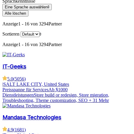
Sprachkenntnisse
Eine Sprache auswählen
Alle löschen
Anzeige
1 - 16 von 3294
Partner
Sortieren
Anzeige
1 - 16 von 3294
Partner
IT-Geeks
5.0
(
5056
)
|
SALT LAKE CITY, United States
Preisspanne für Services
Ab $1000
Dienstleistungen
Store build or redesign, Store migration,
Troubleshooting, Theme customization, SEO
+ 31 Mehr
Mandasa Technologies
4.9
(
1681
)