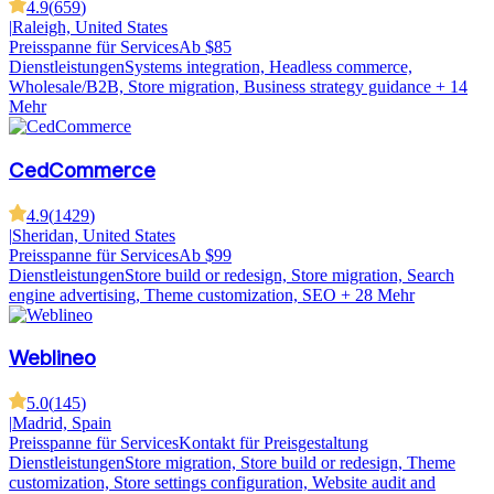
4.9
(
659
)
|
Raleigh, United States
Preisspanne für Services
Ab $85
Dienstleistungen
Systems integration, Headless commerce,
Wholesale/B2B, Store migration, Business strategy guidance
+ 14
Mehr
CedCommerce
4.9
(
1429
)
|
Sheridan, United States
Preisspanne für Services
Ab $99
Dienstleistungen
Store build or redesign, Store migration, Search
engine advertising, Theme customization, SEO
+ 28 Mehr
Weblineo
5.0
(
145
)
|
Madrid, Spain
Preisspanne für Services
Kontakt für Preisgestaltung
Dienstleistungen
Store migration, Store build or redesign, Theme
customization, Store settings configuration, Website audit and