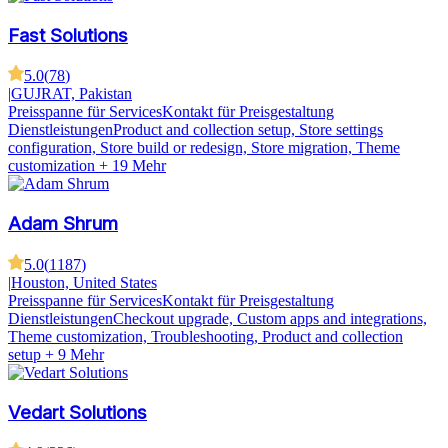
Fast Solutions
5.0
(
78
)
|
GUJRAT, Pakistan
Preisspanne für Services
Kontakt für Preisgestaltung
Dienstleistungen
Product and collection setup, Store settings
configuration, Store build or redesign, Store migration, Theme
customization
+ 19 Mehr
Adam Shrum
5.0
(
1187
)
|
Houston, United States
Preisspanne für Services
Kontakt für Preisgestaltung
Dienstleistungen
Checkout upgrade, Custom apps and integrations,
Theme customization, Troubleshooting, Product and collection
setup
+ 9 Mehr
Vedart Solutions