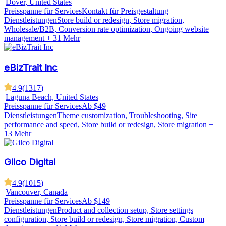
|
Dover, United States
Preisspanne für Services
Kontakt für Preisgestaltung
Dienstleistungen
Store build or redesign, Store migration,
Wholesale/B2B, Conversion rate optimization, Ongoing website
management
+ 31 Mehr
eBizTrait Inc
4.9
(
1317
)
|
Laguna Beach, United States
Preisspanne für Services
Ab $49
Dienstleistungen
Theme customization, Troubleshooting, Site
performance and speed, Store build or redesign, Store migration
+
13 Mehr
Gilco Digital
4.9
(
1015
)
|
Vancouver, Canada
Preisspanne für Services
Ab $149
Dienstleistungen
Product and collection setup, Store settings
configuration, Store build or redesign, Store migration, Custom