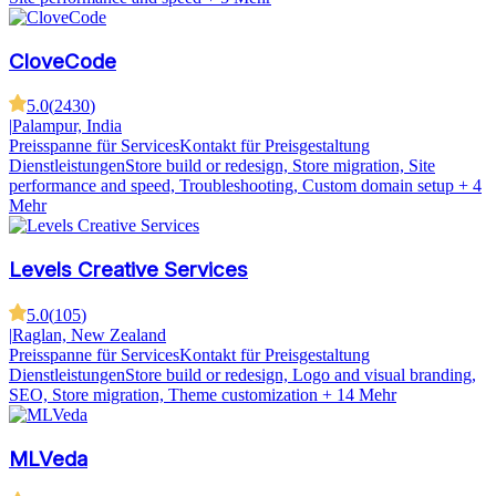
CloveCode
5.0
(
2430
)
|
Palampur, India
Preisspanne für Services
Kontakt für Preisgestaltung
Dienstleistungen
Store build or redesign, Store migration, Site
performance and speed, Troubleshooting, Custom domain setup
+ 4
Mehr
Levels Creative Services
5.0
(
105
)
|
Raglan, New Zealand
Preisspanne für Services
Kontakt für Preisgestaltung
Dienstleistungen
Store build or redesign, Logo and visual branding,
SEO, Store migration, Theme customization
+ 14 Mehr
MLVeda