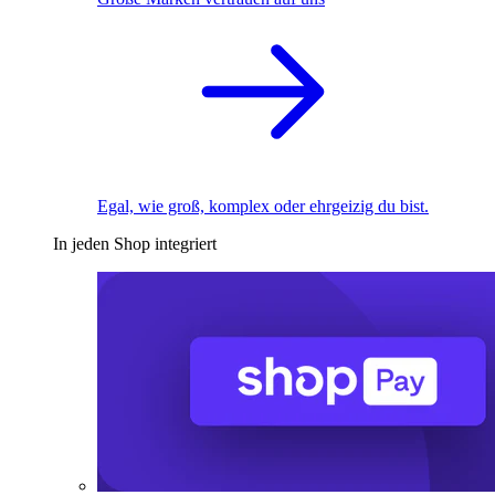
Egal, wie groß, komplex oder ehrgeizig du bist.
In jeden Shop integriert