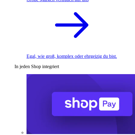
Egal, wie groß, komplex oder ehrgeizig du bist.
In jeden Shop integriert