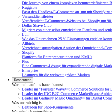
Die Journey von einem komplexen benutzerdefinierten B
Ruggable
Passt den Headless-E-Commerce an, um mit Shopify zu s
Versanddienstleister
Veröffentlicht E-Commerce-Websites bei Shopify um 90 
Dollar Shave Club
Migriert von einer selbst entwickelten Plattform und se
Lull
Wie das Unternehmen 25 % Einsparungen erzielen konn
Allbirds
Verzeichnet sprunghaften Anstieg der Omnichannel-Con
Shopify
Plattform für Entrepreneur:innen und KMUs
Plus
Eine Commerce-Lösung für expandierende digitale Mar
Enterprise
Lösungen für die weltweit größten Marken
Ressourcen
Warum du auf uns bauen kannst
Leader im "Forrester Wave™: Commerce Solutions for 
Leader in der IDC B2C Commerce MarketScape-Anbiet
Leader im Gartner® Magic Quadrant™ für Digital Com
Was uns wichtig ist
Leitfaden für Shop-Komponente
Wie wir dich unterstützen