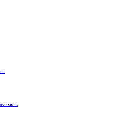
ken
nversions