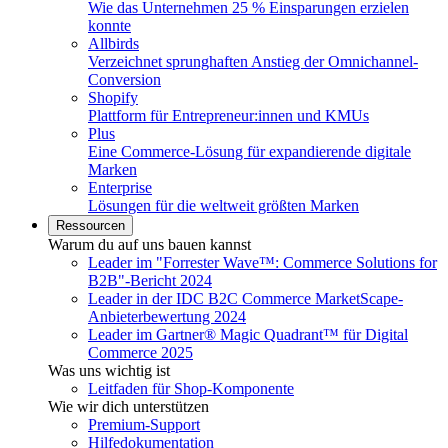
Wie das Unternehmen 25 % Einsparungen erzielen
konnte
Allbirds
Verzeichnet sprunghaften Anstieg der Omnichannel-
Conversion
Shopify
Plattform für Entrepreneur:innen und KMUs
Plus
Eine Commerce-Lösung für expandierende digitale
Marken
Enterprise
Lösungen für die weltweit größten Marken
Ressourcen
Warum du auf uns bauen kannst
Leader im "Forrester Wave™: Commerce Solutions for
B2B"-Bericht 2024
Leader in der IDC B2C Commerce MarketScape-
Anbieterbewertung 2024
Leader im Gartner® Magic Quadrant™ für Digital
Commerce 2025
Was uns wichtig ist
Leitfaden für Shop-Komponente
Wie wir dich unterstützen
Premium-Support
Hilfedokumentation