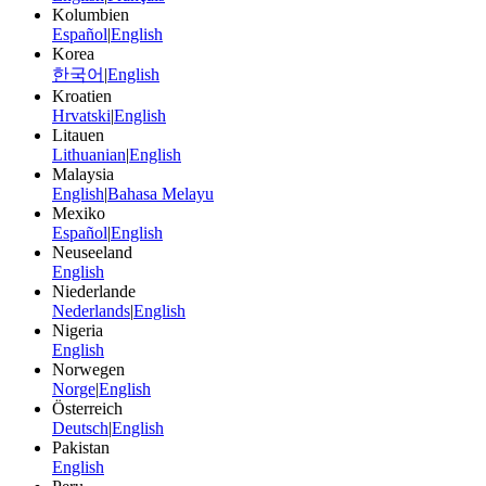
Kolumbien
Español
|
English
Korea
한국어
|
English
Kroatien
Hrvatski
|
English
Litauen
Lithuanian
|
English
Malaysia
English
|
Bahasa Melayu
Mexiko
Español
|
English
Neuseeland
English
Niederlande
Nederlands
|
English
Nigeria
English
Norwegen
Norge
|
English
Österreich
Deutsch
|
English
Pakistan
English