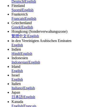
Deutsch
|
English
Finnland
Suomi
|
English
Frankreich
Français
|
English
Griechenland
Greek
|
English
Hongkong (Sonderverwaltungszone)
繁體中文
|
English
in den Vereinigten Arabischen Emiraten
English
Indien
Hindi
|
English
Indonesien
Indonesian
|
English
Irland
English
Israel
English
Italien
Italiano
|
English
Japan
日本語
|
English
Kanada
English
|
Français