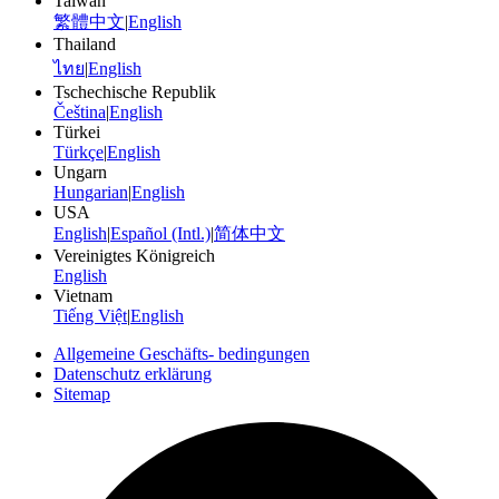
Taiwan
繁體中文
|
English
Thailand
ไทย
|
English
Tschechische Republik
Čeština
|
English
Türkei
Türkçe
|
English
Ungarn
Hungarian
|
English
USA
English
|
Español (Intl.)
|
简体中文
Vereinigtes Königreich
English
Vietnam
Tiếng Việt
|
English
Allgemeine Geschäfts- bedingungen
Datenschutz erklärung
Sitemap