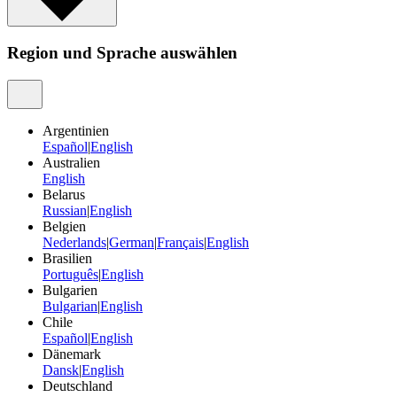
Region und Sprache auswählen
Argentinien
Español
|
English
Australien
English
Belarus
Russian
|
English
Belgien
Nederlands
|
German
|
Français
|
English
Brasilien
Português
|
English
Bulgarien
Bulgarian
|
English
Chile
Español
|
English
Dänemark
Dansk
|
English
Deutschland