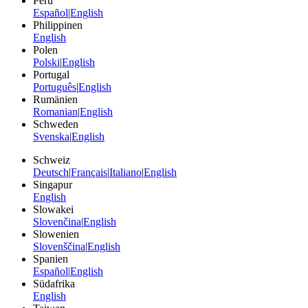
Peru
Español
|
English
Philippinen
English
Polen
Polski
|
English
Portugal
Português
|
English
Rumänien
Romanian
|
English
Schweden
Svenska
|
English
Schweiz
Deutsch
|
Français
|
Italiano
|
English
Singapur
English
Slowakei
Slovenčina
|
English
Slowenien
Slovenščina
|
English
Spanien
Español
|
English
Südafrika
English