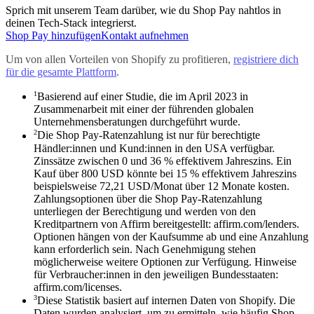
Sprich mit unserem Team darüber, wie du Shop Pay nahtlos in
deinen Tech-Stack integrierst.
Shop Pay hinzufügen
Kontakt aufnehmen
Um von allen Vorteilen von Shopify zu profitieren,
registriere dich
für die gesamte Plattform
.
1
Basierend auf einer Studie, die im April 2023 in
Zusammenarbeit mit einer der führenden globalen
Unternehmensberatungen durchgeführt wurde.
2
Die Shop Pay-Ratenzahlung ist nur für berechtigte
Händler:innen und Kund:innen in den USA verfügbar.
Zinssätze zwischen 0 und 36 % effektivem Jahreszins. Ein
Kauf über 800 USD könnte bei 15 % effektivem Jahreszins
beispielsweise 72,21 USD/Monat über 12 Monate kosten.
Zahlungsoptionen über die Shop Pay-Ratenzahlung
unterliegen der Berechtigung und werden von den
Kreditpartnern von Affirm bereitgestellt: affirm.com/lenders.
Optionen hängen von der Kaufsumme ab und eine Anzahlung
kann erforderlich sein. Nach Genehmigung stehen
möglicherweise weitere Optionen zur Verfügung. Hinweise
für Verbraucher:innen in den jeweiligen Bundesstaaten:
affirm.com/licenses.
3
Diese Statistik basiert auf internen Daten von Shopify. Die
Daten wurden analysiert, um zu ermitteln, wie häufig Shop