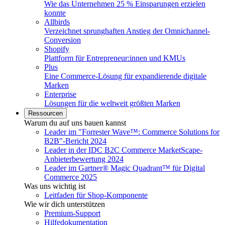
Wie das Unternehmen 25 % Einsparungen erzielen
konnte
Allbirds
Verzeichnet sprunghaften Anstieg der Omnichannel-
Conversion
Shopify
Plattform für Entrepreneur:innen und KMUs
Plus
Eine Commerce-Lösung für expandierende digitale
Marken
Enterprise
Lösungen für die weltweit größten Marken
Ressourcen
Warum du auf uns bauen kannst
Leader im "Forrester Wave™: Commerce Solutions for
B2B"-Bericht 2024
Leader in der IDC B2C Commerce MarketScape-
Anbieterbewertung 2024
Leader im Gartner® Magic Quadrant™ für Digital
Commerce 2025
Was uns wichtig ist
Leitfaden für Shop-Komponente
Wie wir dich unterstützen
Premium-Support
Hilfedokumentation