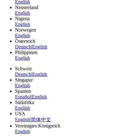
English
Neuseeland
English
Nigeria
English
Norwegen
English
Österreich
Deutsch
|
English
Philippinen
English
Schweiz
Deutsch
|
English
Singapur
English
Spanien
Español
|
English
Südafrika
English
USA
English
|
简体中文
Vereinigtes Königreich
English