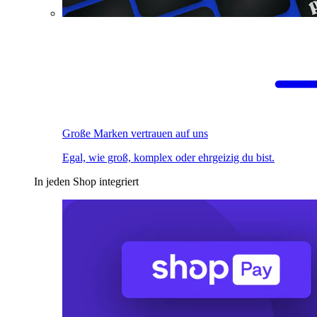
Große Marken vertrauen auf uns
Egal, wie groß, komplex oder ehrgeizig du bist.
In jeden Shop integriert