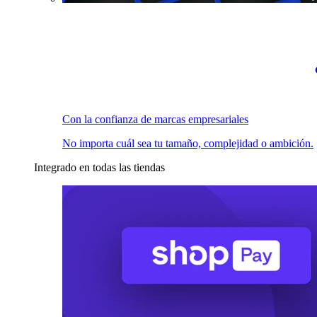
Con la confianza de marcas empresariales
No importa cuál sea tu tamaño, complejidad o ambición.
Integrado en todas las tiendas