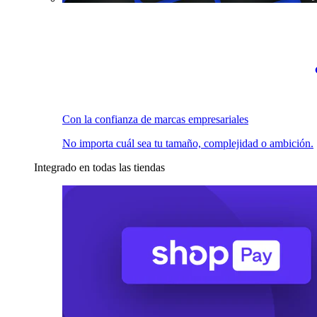
Con la confianza de marcas empresariales
No importa cuál sea tu tamaño, complejidad o ambición.
Integrado en todas las tiendas