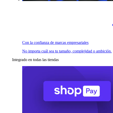
Con la confianza de marcas empresariales
No importa cuál sea tu tamaño, complejidad o ambición.
Integrado en todas las tiendas