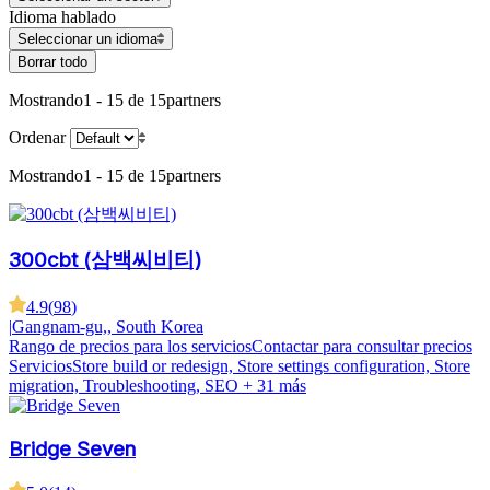
Idioma hablado
Seleccionar un idioma
Borrar todo
Mostrando
1 - 15 de 15
partners
Ordenar
Mostrando
1 - 15 de 15
partners
300cbt (삼백씨비티)
4.9
(
98
)
|
Gangnam-gu,, South Korea
Rango de precios para los servicios
Contactar para consultar precios
Servicios
Store build or redesign, Store settings configuration, Store
migration, Troubleshooting, SEO
+ 31 más
Bridge Seven