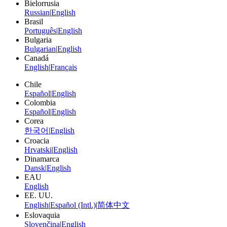
Bielorrusia
Russian
|
English
Brasil
Português
|
English
Bulgaria
Bulgarian
|
English
Canadá
English
|
Français
Chile
Español
|
English
Colombia
Español
|
English
Corea
한국어
|
English
Croacia
Hrvatski
|
English
Dinamarca
Dansk
|
English
EAU
English
EE. UU.
English
|
Español (Intl.)
|
简体中文
Eslovaquia
Slovenčina
|
English