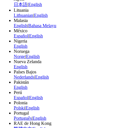
日本語
|
English
Lituania
Lithuanian
|
English
Malasia
English
|
Bahasa Melayu
México
Español
|
English
Nigeria
English
Noruega
Norge
|
English
Nueva Zelanda
English
Países Bajos
Nederlands
|
English
Pakistán
English
Perú
Español
|
English
Polonia
Polski
|
English
Portugal
Português
|
English
RAE de Hong Kong