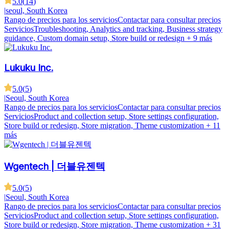
5.0
(
14
)
|
seoul, South Korea
Rango de precios para los servicios
Contactar para consultar precios
Servicios
Troubleshooting, Analytics and tracking, Business strategy
guidance, Custom domain setup, Store build or redesign
+ 9 más
Lukuku Inc.
5.0
(
5
)
|
Seoul, South Korea
Rango de precios para los servicios
Contactar para consultar precios
Servicios
Product and collection setup, Store settings configuration,
Store build or redesign, Store migration, Theme customization
+ 11
más
Wgentech | 더블유젠텍
5.0
(
5
)
|
Seoul, South Korea
Rango de precios para los servicios
Contactar para consultar precios
Servicios
Product and collection setup, Store settings configuration,
Store build or redesign, Store migration, Theme customization
+ 31