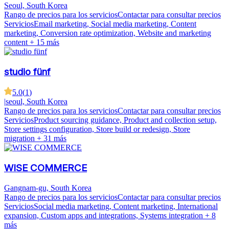
Seoul, South Korea
Rango de precios para los servicios
Contactar para consultar precios
Servicios
Email marketing, Social media marketing, Content
marketing, Conversion rate optimization, Website and marketing
content
+ 15 más
studio fünf
5.0
(
1
)
|
seoul, South Korea
Rango de precios para los servicios
Contactar para consultar precios
Servicios
Product sourcing guidance, Product and collection setup,
Store settings configuration, Store build or redesign, Store
migration
+ 31 más
WISE COMMERCE
Gangnam-gu, South Korea
Rango de precios para los servicios
Contactar para consultar precios
Servicios
Social media marketing, Content marketing, International
expansion, Custom apps and integrations, Systems integration
+ 8
más