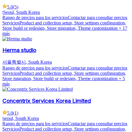
5.0
(
5
)
|
Seoul, South Korea
Rango de precios para los servicios
Contactar para consultar precios
Servicios
Product and collection setup, Store settings configuration,
Store build or redesign, Store migration, Theme customization
+ 17
más
Herma studio
서울특별시, South Korea
Rango de precios para los servicios
Contactar para consultar precios
Servicios
Product and collection setup, Store settings configuration,
Store migration, Store build or redesign, Theme customization
+ 5
más
Concentrix Services Korea Limited
5.0
(
1
)
|
seoul, South Korea
Rango de precios para los servicios
Contactar para consultar precios
Servicios
Product and collection setup, Store settings configuration,