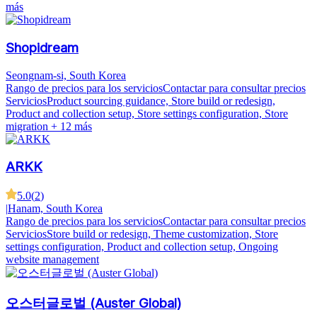
más
Shopidream
Seongnam-si, South Korea
Rango de precios para los servicios
Contactar para consultar precios
Servicios
Product sourcing guidance, Store build or redesign,
Product and collection setup, Store settings configuration, Store
migration
+ 12 más
ARKK
5.0
(
2
)
|
Hanam, South Korea
Rango de precios para los servicios
Contactar para consultar precios
Servicios
Store build or redesign, Theme customization, Store
settings configuration, Product and collection setup, Ongoing
website management
오스터글로벌 (Auster Global)