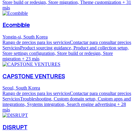
Store build or redesign, Store migration, Theme customization
+ 31
más
Ecombible
Yongin-si, South Korea
Rango de precios para los servicios
Contactar para consultar precios
Servicios
Product sourcing guidance, Product and collection setup,
Store settings configuration, Store build or redesign, Store
migration
+ 23 más
CAPSTONE VENTURES
Seoul, South Korea
Rango de precios para los servicios
Contactar para consultar precios
Servicios
Troubleshooting, Custom domain setup, Custom apps and
integrations, Systems integration, Search engine advertising
+ 28
más
DISRUPT