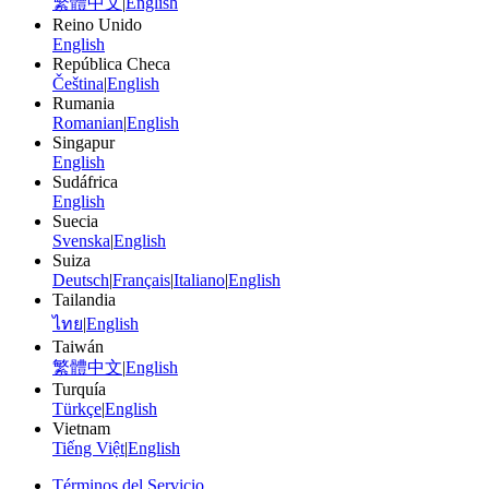
繁體中文
|
English
Reino Unido
English
República Checa
Čeština
|
English
Rumania
Romanian
|
English
Singapur
English
Sudáfrica
English
Suecia
Svenska
|
English
Suiza
Deutsch
|
Français
|
Italiano
|
English
Tailandia
ไทย
|
English
Taiwán
繁體中文
|
English
Turquía
Türkçe
|
English
Vietnam
Tiếng Việt
|
English
Términos del Servicio