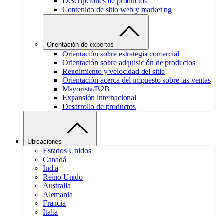
Descripciones de productos
Contenido de sitio web y marketing
Orientación de expertos
Orientación sobre estrategia comercial
Orientación sobre adquisición de productos
Rendimiento y velocidad del sitio
Orientación acerca del impuesto sobre las ventas
Mayorista/B2B
Expansión internacional
Desarrollo de productos
Ubicaciones
Estados Unidos
Canadá
India
Reino Unido
Australia
Alemania
Francia
Italia