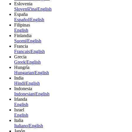
Eslovenia
Slovenščina
|
English
España
Español
|
English
Filipinas
English
Finlandia
Suomi
|
English
Francia
Français
|
English
Grecia
Greek
|
English
Hungría
Hungarian
|
English
India
Hindi
|
English
Indonesia
Indonesian
|
English
Irlanda
English
Israel
English
Italia
Italiano
|
English
Japón