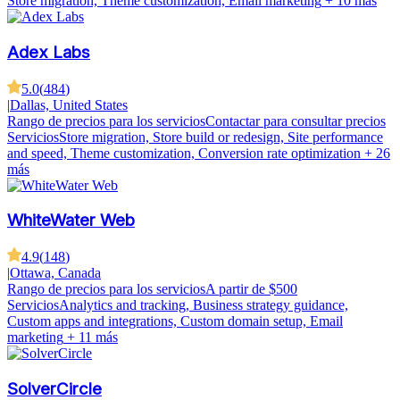
Store migration, Theme customization, Email marketing
+ 10 más
Adex Labs
5.0
(
484
)
|
Dallas, United States
Rango de precios para los servicios
Contactar para consultar precios
Servicios
Store migration, Store build or redesign, Site performance
and speed, Theme customization, Conversion rate optimization
+ 26
más
WhiteWater Web
4.9
(
148
)
|
Ottawa, Canada
Rango de precios para los servicios
A partir de $500
Servicios
Analytics and tracking, Business strategy guidance,
Custom apps and integrations, Custom domain setup, Email
marketing
+ 11 más
SolverCircle