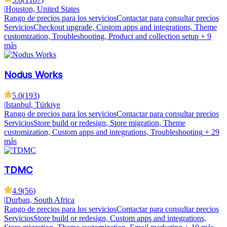
|
Houston, United States
Rango de precios para los servicios
Contactar para consultar precios
Servicios
Checkout upgrade, Custom apps and integrations, Theme
customization, Troubleshooting, Product and collection setup
+ 9
más
Nodus Works
5.0
(
193
)
|
Istanbul, Türkiye
Rango de precios para los servicios
Contactar para consultar precios
Servicios
Store build or redesign, Store migration, Theme
customization, Custom apps and integrations, Troubleshooting
+ 29
más
TDMC
4.9
(
56
)
|
Durban, South Africa
Rango de precios para los servicios
Contactar para consultar precios
Servicios
Store build or redesign, Custom apps and integrations,