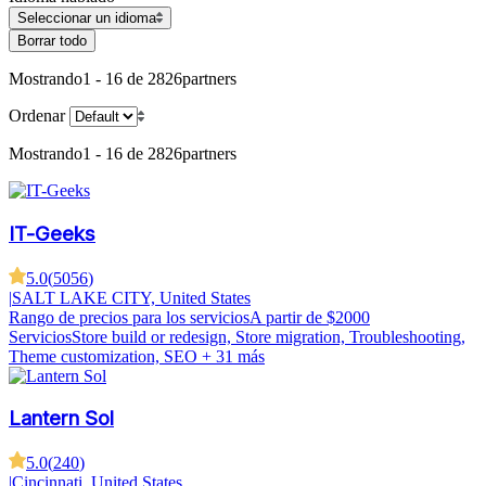
Seleccionar un idioma
Borrar todo
Mostrando
1 - 16 de 2826
partners
Ordenar
Mostrando
1 - 16 de 2826
partners
IT-Geeks
5.0
(
5056
)
|
SALT LAKE CITY, United States
Rango de precios para los servicios
A partir de $2000
Servicios
Store build or redesign, Store migration, Troubleshooting,
Theme customization, SEO
+ 31 más
Lantern Sol
5.0
(
240
)
|
Cincinnati, United States