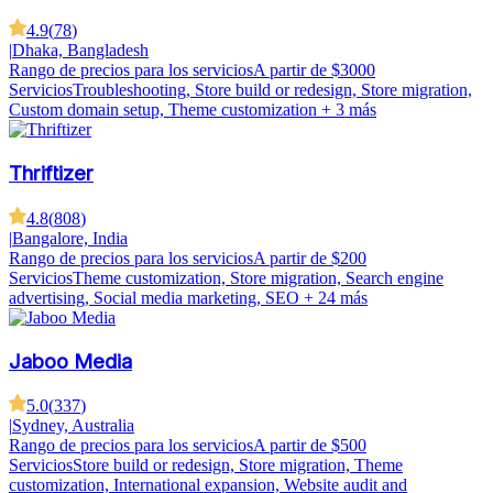
4.9
(
78
)
|
Dhaka, Bangladesh
Rango de precios para los servicios
A partir de $3000
Servicios
Troubleshooting, Store build or redesign, Store migration,
Custom domain setup, Theme customization
+ 3 más
Thriftizer
4.8
(
808
)
|
Bangalore, India
Rango de precios para los servicios
A partir de $200
Servicios
Theme customization, Store migration, Search engine
advertising, Social media marketing, SEO
+ 24 más
Jaboo Media
5.0
(
337
)
|
Sydney, Australia
Rango de precios para los servicios
A partir de $500
Servicios
Store build or redesign, Store migration, Theme
customization, International expansion, Website audit and