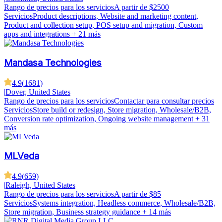
Rango de precios para los servicios
A partir de $2500
Servicios
Product descriptions, Website and marketing content,
Product and collection setup, POS setup and migration, Custom
apps and integrations
+ 21 más
Mandasa Technologies
4.9
(
1681
)
|
Dover, United States
Rango de precios para los servicios
Contactar para consultar precios
Servicios
Store build or redesign, Store migration, Wholesale/B2B,
Conversion rate optimization, Ongoing website management
+ 31
más
MLVeda
4.9
(
659
)
|
Raleigh, United States
Rango de precios para los servicios
A partir de $85
Servicios
Systems integration, Headless commerce, Wholesale/B2B,
Store migration, Business strategy guidance
+ 14 más