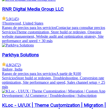
RNR Digital Media Group LLC
5.0
(
145
)
|
Thornwood, United States
Rango de precios para los servicios
Contactar para consultar precios
Servicios
Theme customization, Store build or redesign, Ongoing
website management, Website audit and optimization strategy, Site
performance and speed
+ 30 más
Parkhya Solutions
4.8
(
2472
)
|
Indore, India
Rango de precios para los servicios
A partir de $100
Servicios
Store build or redesign, Troubleshooting, Conversion rate
optimization, Site performance and speed, Sales channel setup
+ 25
más
KLoc - UI/UX | Theme Customization | Migration |