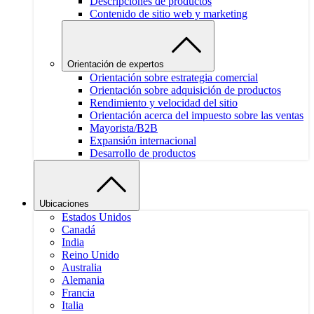
Descripciones de productos
Contenido de sitio web y marketing
Orientación de expertos
Orientación sobre estrategia comercial
Orientación sobre adquisición de productos
Rendimiento y velocidad del sitio
Orientación acerca del impuesto sobre las ventas
Mayorista/B2B
Expansión internacional
Desarrollo de productos
Ubicaciones
Estados Unidos
Canadá
India
Reino Unido
Australia
Alemania
Francia
Italia