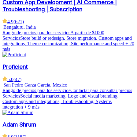
Custom App Development | AI Commerce |
Troubleshooting | Subscription
4.9
(
621
)
|
Bengaluru, India
Rango de precios para los servicios
A partir de $1000
Servicios
Store build or redesign, Store migration, Custom apps and
integrations, Theme customization, Site performance and speed
+ 20
más
Proficient
5.0
(
47
)
|
San Pedro Garza García, Mexico
Rango de precios para los servicios
Contactar para consultar precios
Servicios
Social media marketing, Logo and visual branding,
Custom apps and integrations, Troubleshooting, Systems
integration
+ 9 más
Adam Shrum
5.0
(
1187
)