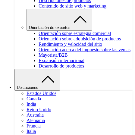
Descripciones de productos
Contenido de sitio web y marketing
Orientación de expertos
Orientación sobre estrategia comercial
Orientación sobre adquisición de productos
Rendimiento y velocidad del sitio
Orientación acerca del impuesto sobre las ventas
Mayorista/B2B
Expansión internacional
Desarrollo de productos
Ubicaciones
Estados Unidos
Canadá
India
Reino Unido
Australia
Alemania
Francia
Italia