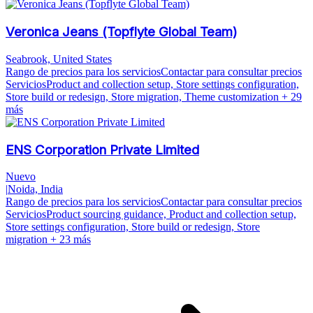
Veronica Jeans (Topflyte Global Team)
Seabrook, United States
Rango de precios para los servicios
Contactar para consultar precios
Servicios
Product and collection setup, Store settings configuration,
Store build or redesign, Store migration, Theme customization
+ 29
más
ENS Corporation Private Limited
Nuevo
|
Noida, India
Rango de precios para los servicios
Contactar para consultar precios
Servicios
Product sourcing guidance, Product and collection setup,
Store settings configuration, Store build or redesign, Store
migration
+ 23 más