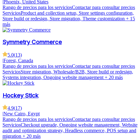
|
Phoenix, United States
Rango de precios para los servicios
Contactar para consultar precios
Servicios
Product and collection setup, Store settings configuration,
Store build or redesign, Store migration, Theme customization
+ 15
más
Symmetry Commerce
5.0
(
13
)
|
Forest, Canada
Rango de precios para los servicios
Contactar para consultar precios
Servicios
Store migration, Wholesale/B2B, Store build or redesign,
Systems integration, Ongoing website management
+ 20 más
Hockey Stick
4.9
(
17
)
|
New Cairo, Egypt
Rango de precios para los servicios
Contactar para consultar precios
Servicios
Checkout upgrade, Ongoing website management, Website
audit and optimization strategy, Headless commerce, POS setup and
migration
+ 20 más