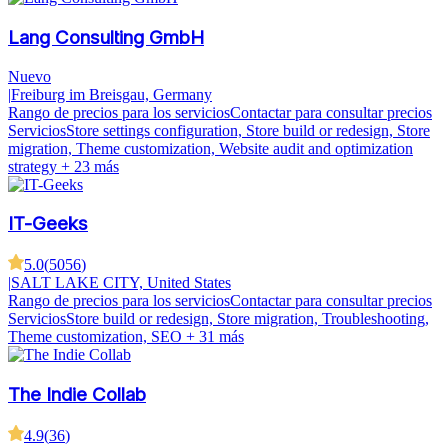
Lang Consulting GmbH
Nuevo
|
Freiburg im Breisgau, Germany
Rango de precios para los servicios
Contactar para consultar precios
Servicios
Store settings configuration, Store build or redesign, Store
migration, Theme customization, Website audit and optimization
strategy
+ 23 más
IT-Geeks
5.0
(
5056
)
|
SALT LAKE CITY, United States
Rango de precios para los servicios
Contactar para consultar precios
Servicios
Store build or redesign, Store migration, Troubleshooting,
Theme customization, SEO
+ 31 más
The Indie Collab
4.9
(
36
)