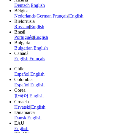
Deutsch
|
English
Bélgica
Nederlands
|
German
|
Français
|
English
Bielorrusia
Russian
|
English
Brasil
Português
|
English
Bulgaria
Bulgarian
|
English
Canadá
English
|
Français
Chile
Español
|
English
Colombia
Español
|
English
Corea
한국어
|
English
Croacia
Hrvatski
|
English
Dinamarca
Dansk
|
English
EAU
English