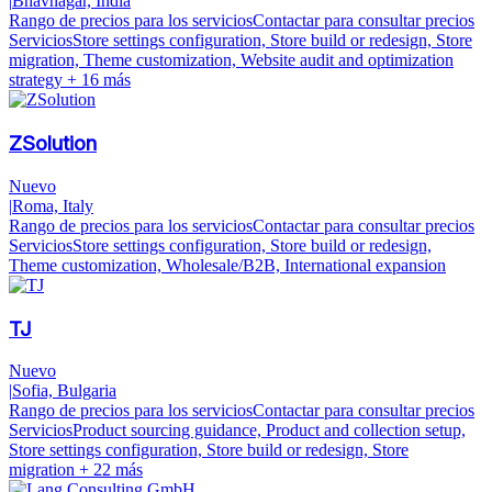
|
Bhavnagar, India
Rango de precios para los servicios
Contactar para consultar precios
Servicios
Store settings configuration, Store build or redesign, Store
migration, Theme customization, Website audit and optimization
strategy
+ 16 más
ZSolution
Nuevo
|
Roma, Italy
Rango de precios para los servicios
Contactar para consultar precios
Servicios
Store settings configuration, Store build or redesign,
Theme customization, Wholesale/B2B, International expansion
TJ
Nuevo
|
Sofia, Bulgaria
Rango de precios para los servicios
Contactar para consultar precios
Servicios
Product sourcing guidance, Product and collection setup,
Store settings configuration, Store build or redesign, Store
migration
+ 22 más