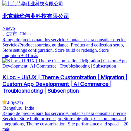
北京菲华伟业科技有限公司
Nuevo
|
北京市, China
Rango de precios para los servicios
Contactar para consultar precios
Servicios
Product sourcing guidance, Product and collection setup,
Store settings configuration, Store build or redesign, Store
migration
+ 31 más
KLoc - UI/UX | Theme Customization | Migration |
Custom App Development | AI Commerce |
Troubleshooting | Subscription
4.9
(
621
)
|
Bengaluru, India
Rango de precios para los servicios
Contactar para consultar precios
Servicios
Store build or redesign, Store migration, Custom apps and
integrations, Theme customization, Site performance and speed
+ 20
más