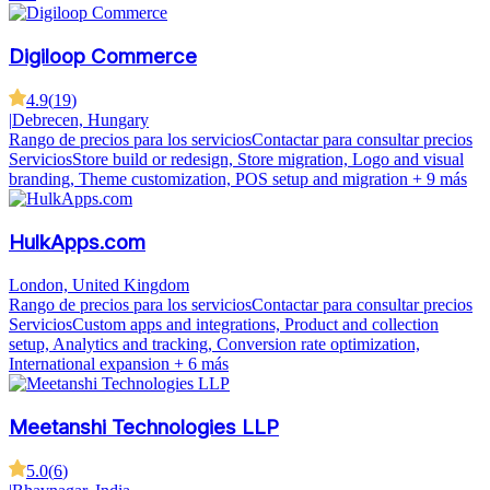
Digiloop Commerce
4.9
(
19
)
|
Debrecen, Hungary
Rango de precios para los servicios
Contactar para consultar precios
Servicios
Store build or redesign, Store migration, Logo and visual
branding, Theme customization, POS setup and migration
+ 9 más
HulkApps.com
London, United Kingdom
Rango de precios para los servicios
Contactar para consultar precios
Servicios
Custom apps and integrations, Product and collection
setup, Analytics and tracking, Conversion rate optimization,
International expansion
+ 6 más
Meetanshi Technologies LLP
5.0
(
6
)