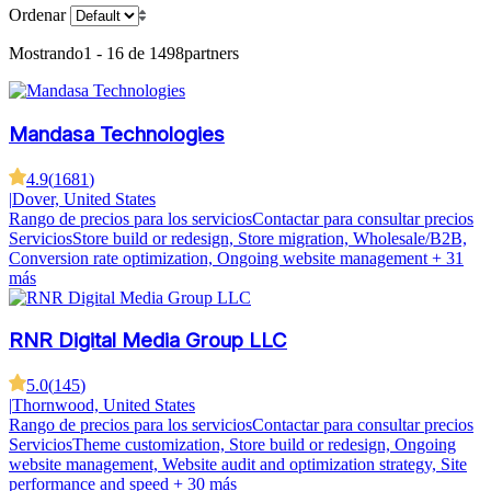
Ordenar
Mostrando
1 - 16 de 1498
partners
Mandasa Technologies
4.9
(
1681
)
|
Dover, United States
Rango de precios para los servicios
Contactar para consultar precios
Servicios
Store build or redesign, Store migration, Wholesale/B2B,
Conversion rate optimization, Ongoing website management
+ 31
más
RNR Digital Media Group LLC
5.0
(
145
)
|
Thornwood, United States
Rango de precios para los servicios
Contactar para consultar precios
Servicios
Theme customization, Store build or redesign, Ongoing
website management, Website audit and optimization strategy, Site
performance and speed
+ 30 más