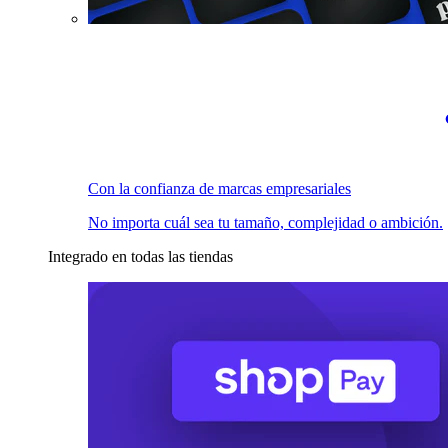
Con la confianza de marcas empresariales
No importa cuál sea tu tamaño, complejidad o ambición.
Integrado en todas las tiendas