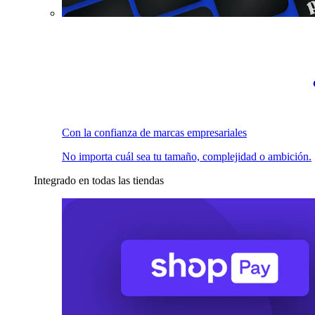
Con la confianza de marcas empresariales
No importa cuál sea tu tamaño, complejidad o ambición.
Integrado en todas las tiendas