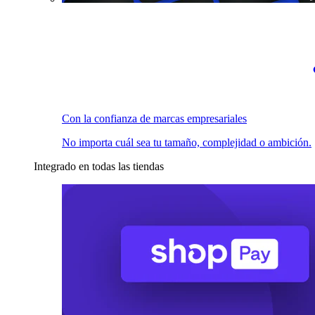
Con la confianza de marcas empresariales
No importa cuál sea tu tamaño, complejidad o ambición.
Integrado en todas las tiendas