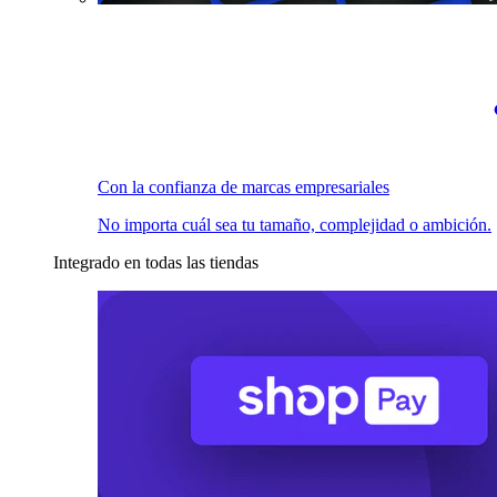
Con la confianza de marcas empresariales
No importa cuál sea tu tamaño, complejidad o ambición.
Integrado en todas las tiendas