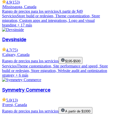
4.9
(
153
)
|
Mississauga, Canada
Rango de precios para los servicios
A partir de $49
Servicios
Store build or redesign, Theme customization, Store
migration, Custom apps and integrations, Logo and visual
branding
+ 17 más
Devsinside
4.7
(
75
)
|
Calgary, Canada
Rango de precios para los servicios
$195-$500
Servicios
Theme customization, Site performance and speed, Store
build or redesign, Store migration, Website audit and optimization
strategy
+ 6 más
Symmetry Commerce
5.0
(
13
)
|
Forest, Canada
Rango de precios para los servicios
A partir de $1000