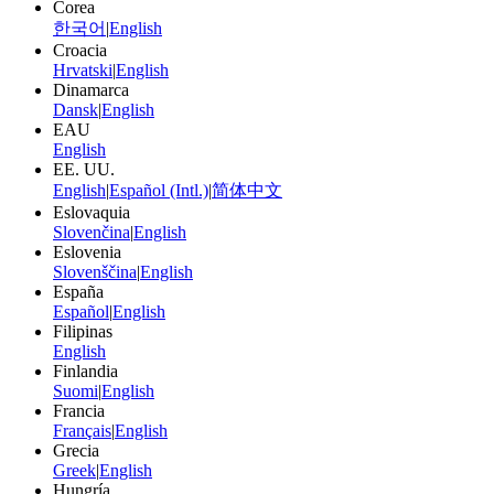
Corea
한국어
|
English
Croacia
Hrvatski
|
English
Dinamarca
Dansk
|
English
EAU
English
EE. UU.
English
|
Español (Intl.)
|
简体中文
Eslovaquia
Slovenčina
|
English
Eslovenia
Slovenščina
|
English
España
Español
|
English
Filipinas
English
Finlandia
Suomi
|
English
Francia
Français
|
English
Grecia
Greek
|
English
Hungría