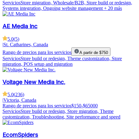
Servicios
Store migration, Wholesale/B2B, Store build or redesign,
Systems integration, Ongoing website management
+ 20 más
AE Media Inc
5.0
(
5
)
|
St. Catharines, Canada
Rango de precios para los servicios
A partir de $750
Servicios
Store build or redesign, Theme customization, Store
migration, POS setup and migration
Voltage New Media Inc.
5.0
(
236
)
|
Victoria, Canada
Rango de precios para los servicios
$150-$65000
Servicios
Store build or redesign, Store migration, Theme
customization, Troubleshooting, Site performance and speed
EcomSpiders