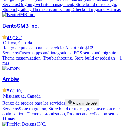
Servicios
Ongoing website management, Store build or redesign,
Store migration, Theme customization, Checkout upgrade
+ 2 más
BentoSMB Inc.
4.9
(
182
)
|
Ottawa, Canada
Rango de precios para los servicios
A partir de $109
Servicios
Custom apps and integrations, POS setup and migration,
Theme customization, Troubleshooting, Store build or redesign
+ 1
más
Ambiw
5.0
(
110
)
|
Mississauga, Canada
Rango de precios para los servicios
A partir de $99
Servicios
Store migration, Store build or redesign, Conversion rate
optimization, Theme customization, Product and collection setup
+
11 más