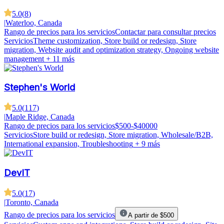
5.0
(
8
)
|
Waterloo, Canada
Rango de precios para los servicios
Contactar para consultar precios
Servicios
Theme customization, Store build or redesign, Store
migration, Website audit and optimization strategy, Ongoing website
management
+ 11 más
Stephen's World
5.0
(
117
)
|
Maple Ridge, Canada
Rango de precios para los servicios
$500-$40000
Servicios
Store build or redesign, Store migration, Wholesale/B2B,
International expansion, Troubleshooting
+ 9 más
DevIT
5.0
(
17
)
|
Toronto, Canada
Rango de precios para los servicios
A partir de $500