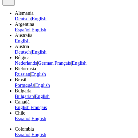
Alemania
Deutsch
|
English
Argentina
Español
|
English
Australia
English
Austria
Deutsch
|
English
Bélgica
Nederlands
|
German
|
Français
|
English
Bielorrusia
Russian
|
English
Brasil
Português
|
English
Bulgaria
Bulgarian
|
English
Canadá
English
|
Français
Chile
Español
|
English
Colombia
Español
|
English