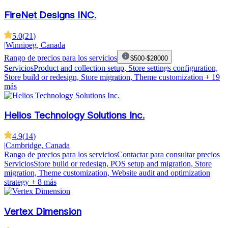
FireNet Designs INC.
5.0
(
21
)
|
Winnipeg, Canada
Rango de precios para los servicios
$500-$28000
Servicios
Product and collection setup, Store settings configuration,
Store build or redesign, Store migration, Theme customization
+ 19
más
Helios Technology Solutions Inc.
4.9
(
14
)
|
Cambridge, Canada
Rango de precios para los servicios
Contactar para consultar precios
Servicios
Store build or redesign, POS setup and migration, Store
migration, Theme customization, Website audit and optimization
strategy
+ 8 más
Vertex Dimension