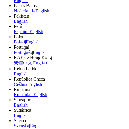
English
Países Bajos
Nederlands
|
English
Pakistán
English
Perú
Español
|
English
Polonia
Polski
|
English
Portugal
Português
|
English
RAE de Hong Kong
繁體中文
|
English
Reino Unido
English
República Checa
Čeština
|
English
Rumania
Romanian
|
English
Singapur
English
Sudáfrica
English
Suecia
Svenska
|
English