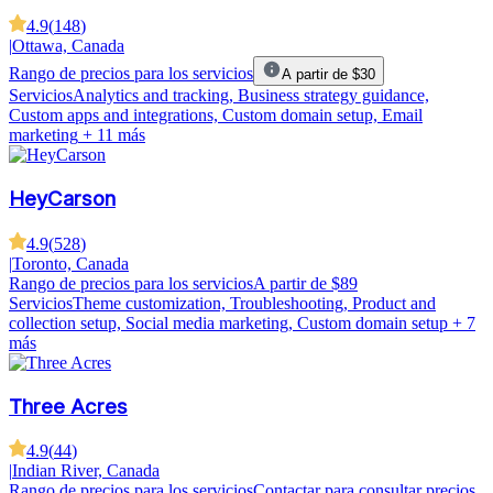
4.9
(
148
)
|
Ottawa, Canada
Rango de precios para los servicios
A partir de $30
Servicios
Analytics and tracking, Business strategy guidance,
Custom apps and integrations, Custom domain setup, Email
marketing
+ 11 más
HeyCarson
4.9
(
528
)
|
Toronto, Canada
Rango de precios para los servicios
A partir de $89
Servicios
Theme customization, Troubleshooting, Product and
collection setup, Social media marketing, Custom domain setup
+ 7
más
Three Acres
4.9
(
44
)
|
Indian River, Canada
Rango de precios para los servicios
Contactar para consultar precios