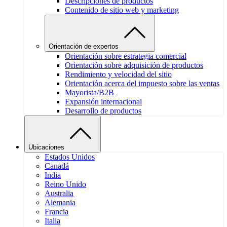
Descripciones de productos
Contenido de sitio web y marketing
Orientación de expertos
Orientación sobre estrategia comercial
Orientación sobre adquisición de productos
Rendimiento y velocidad del sitio
Orientación acerca del impuesto sobre las ventas
Mayorista/B2B
Expansión internacional
Desarrollo de productos
Ubicaciones
Estados Unidos
Canadá
India
Reino Unido
Australia
Alemania
Francia
Italia