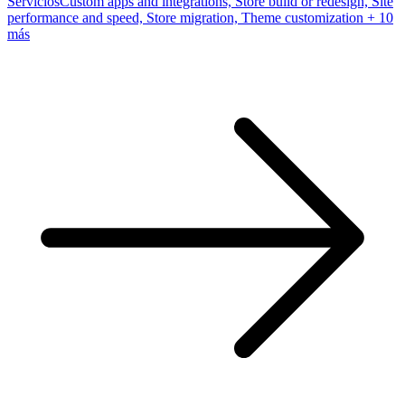
Servicios
Custom apps and integrations, Store build or redesign, Site
performance and speed, Store migration, Theme customization
+ 10
más