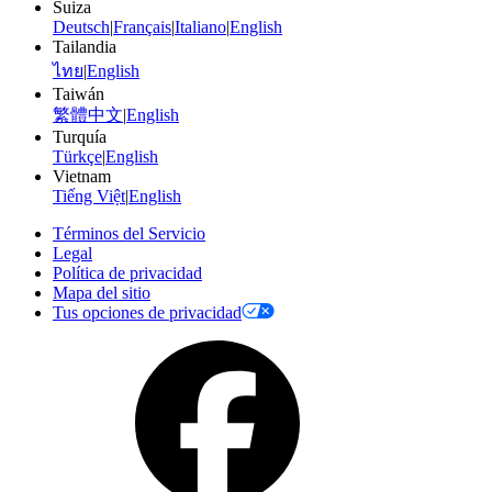
Suiza
Deutsch
|
Français
|
Italiano
|
English
Tailandia
ไทย
|
English
Taiwán
繁體中文
|
English
Turquía
Türkçe
|
English
Vietnam
Tiếng Việt
|
English
Términos del Servicio
Legal
Política de privacidad
Mapa del sitio
Tus opciones de privacidad