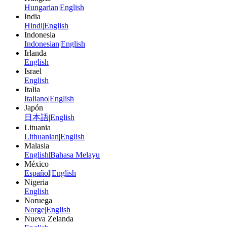
Hungarian
|
English
India
Hindi
|
English
Indonesia
Indonesian
|
English
Irlanda
English
Israel
English
Italia
Italiano
|
English
Japón
日本語
|
English
Lituania
Lithuanian
|
English
Malasia
English
|
Bahasa Melayu
México
Español
|
English
Nigeria
English
Noruega
Norge
|
English
Nueva Zelanda