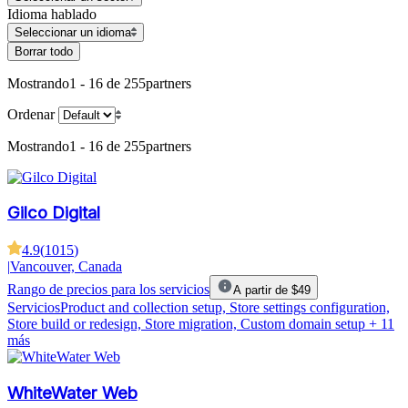
Idioma hablado
Seleccionar un idioma
Borrar todo
Mostrando
1 - 16 de 255
partners
Ordenar
Mostrando
1 - 16 de 255
partners
Gilco Digital
4.9
(
1015
)
|
Vancouver, Canada
Rango de precios para los servicios
A partir de $49
Servicios
Product and collection setup, Store settings configuration,
Store build or redesign, Store migration, Custom domain setup
+ 11
más
WhiteWater Web