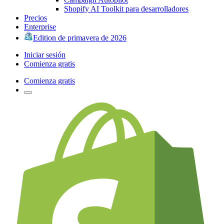
Shopify AI Toolkit para desarrolladores
Precios
Enterprise
Edition de primavera de 2026
Iniciar sesión
Comienza gratis
Comienza gratis