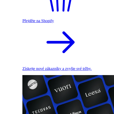
Přejděte na Shopify
Získejte nové zákazníky a zvyšte své tržby.