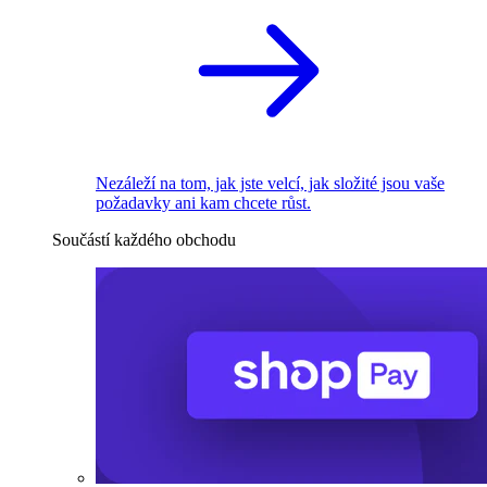
Nezáleží na tom, jak jste velcí, jak složité jsou vaše
požadavky ani kam chcete růst.
Součástí každého obchodu