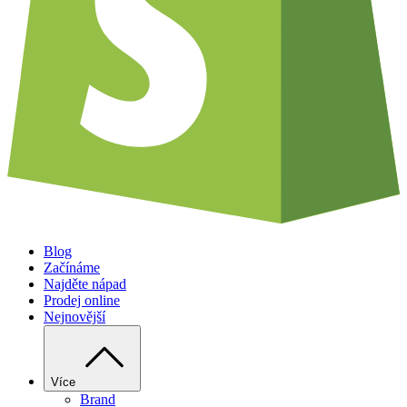
Blog
Začínáme
Najděte nápad
Prodej online
Nejnovější
Více
Brand