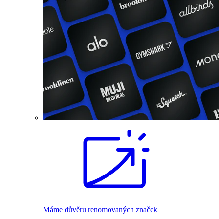
Máme důvěru renomovaných značek