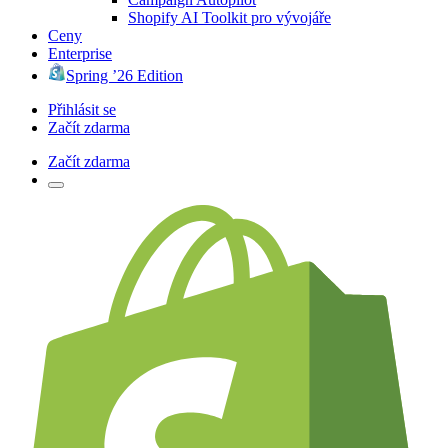
Shopify AI Toolkit pro vývojáře
Ceny
Enterprise
Spring ’26 Edition
Přihlásit se
Začít zdarma
Začít zdarma